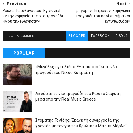
Previous
Next
Ρούλα Παπαθανασίου: Έγινε viral
Γρηγόρης Πετράκος: Ερμηνεύει
με την ερμηνεία της στο τραγούδι
τραγούδι του Βασίλη Δήμα και
«Μου τηλεφωνήσαν»!
εντυπωσιάζει!
LEAVE A COMMENT
BLOGGER
FACEBOOK
DISQUS
POPULAR
«Μεγάλες αγκαλιές»: Εντυπωσιάζει το νέο
τραγούδι του Νίκου Κυπριώτη
Ακούστε το νέο τραγούδι του Κώστα Σαφέτη
μέσα από την Real Music Greece
Σταμάτης Γονίδης: Έκανε τη συνεργασία της
χρονιάς με τον γιο του θρυλικού Μπομπ Μάρλεϊ