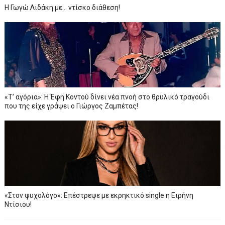
Η Γωγώ Λιδάκη με... ντίσκο διάθεση!
«Τ’ αγόρια»: Η Έφη Κοντού δίνει νέα πνοή στο θρυλικό τραγούδι
που της είχε γράψει ο Γιώργος Ζαμπέτας!
«Στον ψυχολόγο»: Επέστρεψε με εκρηκτικό single η Ειρήνη
Ντίσιου!