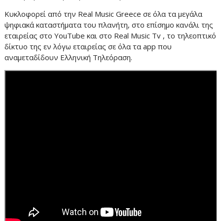
Κυκλοφορεί από την Real Music Greece σε όλα τα μεγάλα
ψηφιακά καταστήματα του πλανήτη, στο επίσημο κανάλι της
εταιρείας στο YouTube και στο Real Music Tv , το τηλεοπτικό
δίκτυο της εν λόγω εταιρείας σε όλα τα app που
αναμεταδίδουν Ελληνική Τηλεόραση.