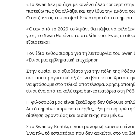
«Το Swan δεν μοιάζει με κανένα άλλο concept στην 
πιστεύω πως θα αλλάξει και την ίδια την εικόνα το
Ο ορίζοντας του project δεν σταματά στο σήμερα.
«Όταν από το 2029 το λιμάνι θα πάψει να φιλοξεν
γιοτ, το Swan θα είναι το στολίδι του. Ένας σταθ
εξαιρετικό».
Τον ίδιο ενθουσιασμό για τη λειτουργία του Swan 
«Είναι μια εμβληματική επιχείρηση.
Στην ουσία, ένα αξιοθέατο για την πόλη της Ρόδου
εκεί που πραγματικά αξίζει να βρίσκεται. Χρειάστ
να φτάσουμε στο τελικό αποτέλεσμα. Χρησιμοποιήθ
είναι ένα από τα καλύτερα bar-εστιατόρια στη Ρόδο
Η φιλοσοφία μας είναι ξεκάθαρη: δεν θέλουμε απλώς
Αυτό σημαίνει κορυφαίο σέρβις, εξαιρετική πρώτη ύ
αίσθηση φροντίδας και αισθητικής που μένει».
Στο Swan by Kontiki, η γαστρονομική εμπειρία είνα
Ένα πλωτό εστιατόριο που δεν αρκείται στο να βρ