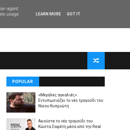
user-agent
rate usage
LEARN MORE
GOT IT
POPULAR
«Μεγάλες αγκαλιές»:
Εντυπωσιάζει το νέο τραγούδι του
Νίκου Κυπριώτη
Ακούστε το νέο τραγούδι του
Κώστα Σαφέτη μέσα από την Real