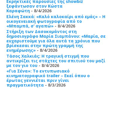
Εκρηκτικές παρουσίες της showbiz
ξεφάντωσαν στον Κώστα
Καραφώτη
- 8/4/2026
Ελένη Σακκά: «Καλό καλοκαίρι από εμάς» – Η
οικογενειακή φωτογραφία από το
«Μπαμπά, σ’ αγαπώ»
- 8/4/2026
Στήριξη των Δασοκομάντος στη
δημοσιογράφο Μαρία Σιαμπάνου: «Μαρία, σε
ευχαριστούμε για όλα αυτά τα χρόνια που
βρίσκεσαι στην πρώτη γραμμή της
ενημέρωσης»
- 8/4/2026
Τάσος Χαλκιάς: Η τραγική στιγμή που
αντικρίζει τις στάχτες του σπιτιού του μαζί
με τον γιο του
- 8/4/2026
«Για Σένα»: Το εντυπωσιακό
κινηματογραφικό trailer – Εκεί όπου ο
έρωτας γεννιέται πριν γίνει
πραγματικότητα
- 8/3/2026