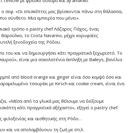
τ ceviche με φρέσκο σολομό και aji amarillo.
 ο σεφ. «Οι επισκέπτες μας βρίσκονται πάνω στη θάλασσα,
 πιο σύνθετο. Μια εμπειρία που μένει».
ιακό τρόπο ο pastry chef Λάζαρος Πάχος, ένας
 Βαρούλκο, το Costa Navarino, μέχρι κορυφαίες
λυτελή ξενοδοχεία της Ρόδου.
πο του και να δημιουργήσει κάτι πραγματικά ξεχωριστό. Το
αυρού», είναι μια σοκολατένια έκπληξη με Baileys, βανίλια
ρμπέ από blood orange και ginger είναι όσο κομψό όσο και
καραμελωμένο τσουρέκι με Kirsch και cookie cream, είναι ένα
ει. «Μέσα από τα γλυκά μας θέλουμε να δείξουμε
κέπτη κάτι πραγματικά αξέχαστο», εξηγεί ο pastry chef.
ς φιλοξενίας και αισθητικής στη Ρόδο…
υν και να απολαμβάνουν τη ζωή με στιλ.