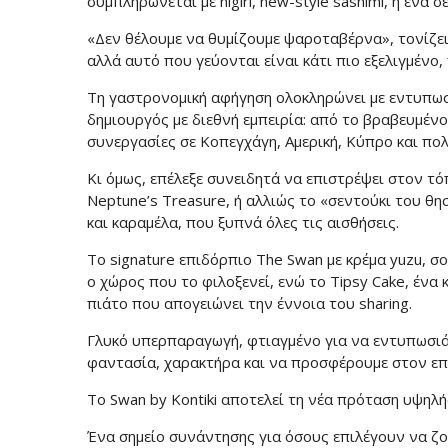
συμπληρώνεται με nigiri, new-style sashimi, ή ένα σε
«Δεν θέλουμε να θυμίζουμε ψαροταβέρνα», τονίζει
αλλά αυτό που γεύονται είναι κάτι πιο εξελιγμένο,
Τη γαστρονομική αφήγηση ολοκληρώνει με εντυπωσ
δημιουργός με διεθνή εμπειρία: από το βραβευμένο
συνεργασίες σε Κοπεγχάγη, Αμερική, Κύπρο και πο
Κι όμως, επέλεξε συνειδητά να επιστρέψει στον τό
Neptune’s Treasure, ή αλλιώς το «σεντούκι του θησ
και καραμέλα, που ξυπνά όλες τις αισθήσεις.
Το signature επιδόρπιο The Swan με κρέμα yuzu, σο
ο χώρος που το φιλοξενεί, ενώ το Tipsy Cake, ένα 
πιάτο που απογειώνει την έννοια του sharing.
Γλυκό υπερπαραγωγή, φτιαγμένο για να εντυπωσιάζ
φαντασία, χαρακτήρα και να προσφέρουμε στον επισ
Το Swan by Kontiki αποτελεί τη νέα πρόταση υψηλή
Ένα σημείο συνάντησης για όσους επιλέγουν να ζο