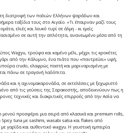
ό τη διατροφή των παλιών Ελλήνων ψαράδων και
ερα ταξίδια τους στο Αιγαίο. «Τι έπαιρναν μαζί τους
άτα, ελιές και λευκό τυρί σε άλμη - κι εμείς
βασισμένο σε αυτή την απλότητα, ανανεωμένο μέσα από τη
λίπος Wagyu, τρούφα και καμένο μέλι, μέχρι τις κροκέτες
άρι από την Κάλυμνο, ένα πιάτο που «παντρεύει» υφή,
τσιπούρα crudo, ελαφρώς παστή και μαριναρισμένη με
εται πάνω σε τραγανή λαδόπιτα.
άδα και η αχινομακαρονάδα, σε εκτελέσεις με ξεχωριστό
μένο από τις γεύσεις της Σαρακοστής, αποδεικνύουν πως η
ρονες τεχνικές και διακριτικές επιρροές από την Ασία να
ο μενού προσφέρει μια σειρά από κλασικά και premium rolls,
ο Spicy tuna με sashimi, wasabi salsa και flakes από
f με γαρίδα και αυθεντικό wagyu. Η γευστική εμπειρία