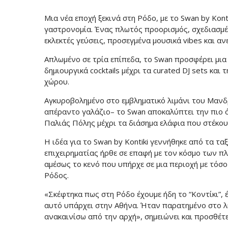
Μια νέα εποχή ξεκινά στη Ρόδο, με το Swan by Kont
γαστρονομία. Ένας πλωτός προορισμός, σχεδιασμέν
εκλεκτές γεύσεις, προσεγμένα μουσικά vibes και αν
Απλωμένο σε τρία επίπεδα, το Swan προσφέρει μια ολ
δημιουργικά cocktails μέχρι τα curated DJ sets και
χώρου.
Αγκυροβολημένο στο εμβληματικό λιμάνι του Μανδρ
απέραντο γαλάζιο– το Swan αποκαλύπτει την πιο 
Παλιάς Πόλης μέχρι τα διάσημα ελάφια που στέκου
Η ιδέα για το Swan by Kontiki γεννήθηκε από τα τα
επιχειρηματίας ήρθε σε επαφή με τον κόσμο των π
αμέσως το κενό που υπήρχε σε μια περιοχή με τόσ
Ρόδος.
«Σκέφτηκα πως στη Ρόδο έχουμε ήδη το “Κοντίκι”, 
αυτό υπάρχει στην Αθήνα. Ήταν παρατημένο στο λ
ανακαινίσω από την αρχή», σημειώνει και προσθέτε