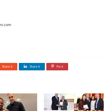
es.com
Share it
Share it
Pin it