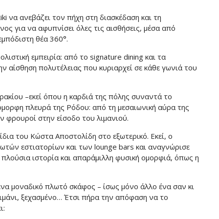
iki να ανεβάζει τον πήχη στη διασκέδαση και τη
ος για να αφυπνίσει όλες τις αισθήσεις, μέσα από
εμπόδιστη θέα 360°.
ιστική εμπειρία: από το signature dining και τα
 την αίσθηση πολυτέλειας που κυριαρχεί σε κάθε γωνιά του
ακίου –εκεί όπου η καρδιά της πόλης συναντά το
όμορφη πλευρά της Ρόδου: από τη μεσαιωνική αύρα της
ν φρουροί στην είσοδο του λιμανιού.
ξίδια του Κώστα Αποστολίδη στο εξωτερικό. Εκεί, ο
λωτών εστιατορίων και των lounge bars και αναγνώρισε
ο πλούσια ιστορία και απαράμιλλη φυσική ομορφιά, όπως η
ένα μοναδικό πλωτό σκάφος – ίσως μόνο άλλο ένα σαν κι
ιμάνι, ξεχασμένο… Έτσι πήρα την απόφαση να το
ι: