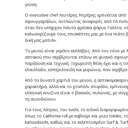
γεύση.
Ο executive chef Λευτέρης Ντρέρης εμπνέεται απ
σφουγγαράδων, αντλώντας αναφορές από τα πολυήμ
όταν δεν υπήρχαν πάντα φρέσκα ψάρια; Γαλέτα, ντομ
καλωσορίζουμε τους επισκέπτες μας με ένα πιάτο 
δική μας ματιά».
Το μενού είναι γεμάτο εκπλήξεις: Από τον τόνο με 
αστακού που σερβίρονται επάνω σε φυσικό σφουγγ
παράδοση και τεχνική. Ξεχωριστή θέση έχει και η 
ελαιόλαδο, εσπεριδοειδή και μυρώνια, που σερβίρ
Από τα δυνατά χαρτιά του μενού, η αστακομακαρον
χαρακτήρα, αλλά και το χταπόδι στιφάδο, εμπνευσ
ελληνική κουζίνα είναι ο βασικός πυλώνας, με σύγχ
τη συνοδεύουν.
Για τους λάτρεις του sushi, το ειδικά διαμορφωμέν
όπως το California roll με καβούρι και yuzu tobiko, τ
katsuobushi, καθώς και το εκλεπτυσμένο Surf & Tur