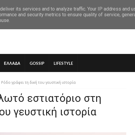
eliver its services and to analyze traffic. Your IP address and 
ormance and security metrics to ensure quality of service, gene
buse.
ΕΛΛΑΔΑ
GOSSIP
LIFESTYLE
η Ρόδο γράφει τη δική του γευστική ιστορία
πλωτό εστιατόριο στη
ου γευστική ιστορία