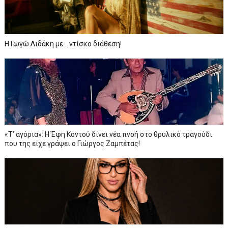
Η Γωγώ Λιδάκη με... ντίσκο διάθεση!
«Τ’ αγόρια»: Η Έφη Κοντού δίνει νέα πνοή στο θρυλικό τραγούδι
που της είχε γράψει ο Γιώργος Ζαμπέτας!