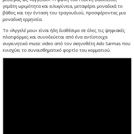
γεμάτη ωριμότητα και ειλικρίνεια, μεταφέρει μοναδικά το
βάθος και την ένταση του τραγουδιού, προσφέροντας μια
μοναδική ερμηνεία.
Το «Άγγελέ μου» είναι ήδη διαθέσιμο σε όλες τις ψηφιακές
πλατφόρμες και συνοδεύεται από ένα αντίστοιχα
συγκινητικό music video από τον σκηνοθέτη Ado Sarmas που
ενισχύει το συναισθηματικό φορτίο του κομματιού.