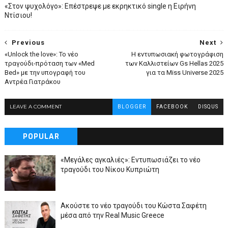
«Στον ψυχολόγο»: Επέστρεψε με εκρηκτικό single η Ειρήνη
Ντίσιου!
Previous
Next
«Unlock the love»: Το νέο
Η εντυπωσιακή φωτογράφιση
τραγούδι-πρόταση των «Med
των Καλλιστείων Gs Hellas 2025
Bed» με την υπογραφή του
για τα Miss Universe 2025
Αντρέα Γιατράκου
LEAVE A COMMENT
BLOGGER
FACEBOOK
DISQUS
POPULAR
«Μεγάλες αγκαλιές»: Εντυπωσιάζει το νέο
τραγούδι του Νίκου Κυπριώτη
Ακούστε το νέο τραγούδι του Κώστα Σαφέτη
μέσα από την Real Music Greece