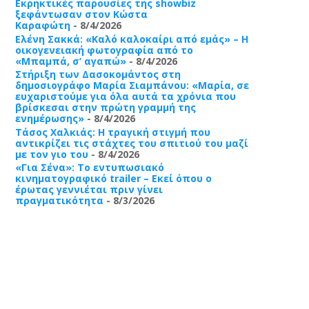
Εκρηκτικές παρουσίες της showbiz
ξεφάντωσαν στον Κώστα
Καραφώτη
- 8/4/2026
Ελένη Σακκά: «Καλό καλοκαίρι από εμάς» – Η
οικογενειακή φωτογραφία από το
«Μπαμπά, σ’ αγαπώ»
- 8/4/2026
Στήριξη των Δασοκομάντος στη
δημοσιογράφο Μαρία Σιαμπάνου: «Μαρία, σε
ευχαριστούμε για όλα αυτά τα χρόνια που
βρίσκεσαι στην πρώτη γραμμή της
ενημέρωσης»
- 8/4/2026
Τάσος Χαλκιάς: Η τραγική στιγμή που
αντικρίζει τις στάχτες του σπιτιού του μαζί
με τον γιο του
- 8/4/2026
«Για Σένα»: Το εντυπωσιακό
κινηματογραφικό trailer – Εκεί όπου ο
έρωτας γεννιέται πριν γίνει
πραγματικότητα
- 8/3/2026