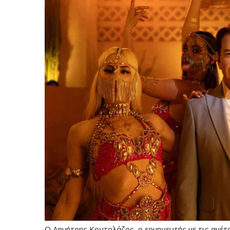
O Δημήτρης Κοντολάζος, ο ερμηνευτής με τις αμέτρη