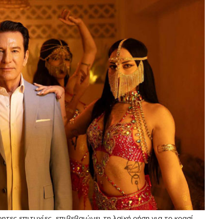
τες επιτυχίες, επιβεβαιώνει τη λαϊκή ρήση για το κρασί