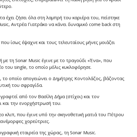
ύτερο.
τα έχει ζήσει όλα στη λαμπρή του καριέρα του, πείστηκε
usic, Αντρέα Γιατράκο να κάνει δυναμικό come back στη
που ίσως έψαχνε και τους τελευταίους μήνες μοιάζει
με τη Sonar Music έγινε με το τραγούδι «Ένα», που
έο του single, το οποίο μόλις κυκλοφόρησε.
δι, το οποίο απογειώνει ο Δημήτρης Κοντολάζος, βάζοντας
υτική του σφραγίδα.
γραφτεί από τον Βασίλη Δήμα (στίχοι) και τον
ι και την ενορχήστρωσή του.
ο κλιπ, που έγινε υπό την σκηνοθετική ματιά του Πέτρου
ανέμορφες χορεύτριες.
ραφική εταιρεία της χώρας, τη Sonar Music.