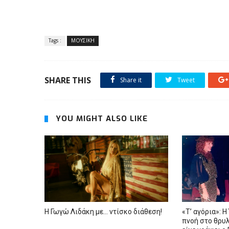
Tags :
ΜΟΥΣΙΚΗ
SHARE THIS
Share it
Tweet
YOU MIGHT ALSO LIKE
Η Γωγώ Λιδάκη με... ντίσκο διάθεση!
«Τ’ αγόρια»: Η
πνοή στο θρυλ