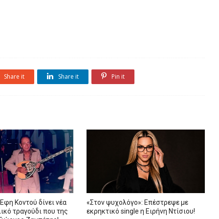
Share it
Share it
Pin it
 Έφη Κοντού δίνει νέα
«Στον ψυχολόγο»: Επέστρεψε με
ικό τραγούδι που της
εκρηκτικό single η Ειρήνη Ντίσιου!