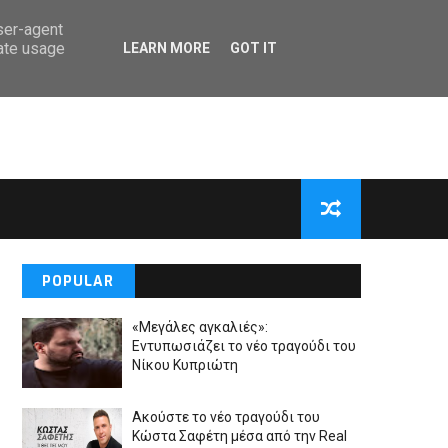
user-agent
rate usage
LEARN MORE
GOT IT
POPULAR
«Μεγάλες αγκαλιές»:
Εντυπωσιάζει το νέο τραγούδι του
Νίκου Κυπριώτη
Ακούστε το νέο τραγούδι του
Κώστα Σαφέτη μέσα από την Real