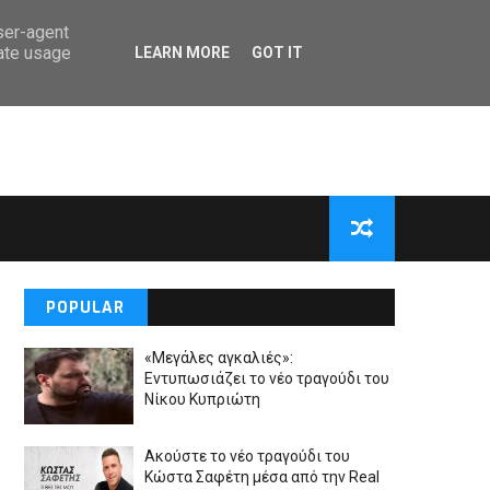
user-agent
rate usage
LEARN MORE
GOT IT
POPULAR
«Μεγάλες αγκαλιές»:
Εντυπωσιάζει το νέο τραγούδι του
Νίκου Κυπριώτη
Ακούστε το νέο τραγούδι του
Κώστα Σαφέτη μέσα από την Real