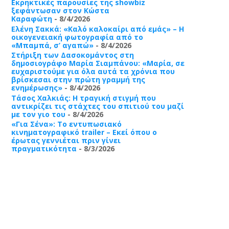
Εκρηκτικές παρουσίες της showbiz
ξεφάντωσαν στον Κώστα
Καραφώτη
- 8/4/2026
Ελένη Σακκά: «Καλό καλοκαίρι από εμάς» – Η
οικογενειακή φωτογραφία από το
«Μπαμπά, σ’ αγαπώ»
- 8/4/2026
Στήριξη των Δασοκομάντος στη
δημοσιογράφο Μαρία Σιαμπάνου: «Μαρία, σε
ευχαριστούμε για όλα αυτά τα χρόνια που
βρίσκεσαι στην πρώτη γραμμή της
ενημέρωσης»
- 8/4/2026
Τάσος Χαλκιάς: Η τραγική στιγμή που
αντικρίζει τις στάχτες του σπιτιού του μαζί
με τον γιο του
- 8/4/2026
«Για Σένα»: Το εντυπωσιακό
κινηματογραφικό trailer – Εκεί όπου ο
έρωτας γεννιέται πριν γίνει
πραγματικότητα
- 8/3/2026