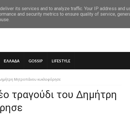
eliver its services and to analyze traffic. Your IP address and 
ormance and security metrics to ensure quality of service, gene
buse.
ΕΛΛΑΔΑ
GOSSIP
LIFESTYLE
υ Δημήτρη Μητροπάνου κυκλοφόρησε
νέο τραγούδι του Δημήτρη
ρησε