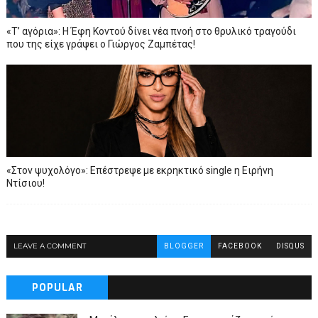
«Τ’ αγόρια»: Η Έφη Κοντού δίνει νέα πνοή στο θρυλικό τραγούδι
που της είχε γράψει ο Γιώργος Ζαμπέτας!
«Στον ψυχολόγο»: Επέστρεψε με εκρηκτικό single η Ειρήνη
Ντίσιου!
LEAVE A COMMENT
BLOGGER
FACEBOOK
DISQUS
POPULAR