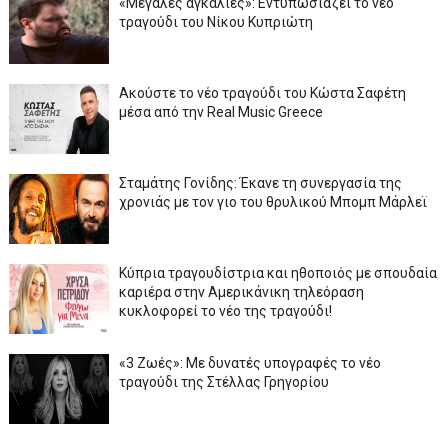
«Μεγάλες αγκαλιές»: Εντυπωσιάζει το νέο
τραγούδι του Νίκου Κυπριώτη
Ακούστε το νέο τραγούδι του Κώστα Σαφέτη
μέσα από την Real Music Greece
Σταμάτης Γονίδης: Έκανε τη συνεργασία της
χρονιάς με τον γιο του θρυλικού Μπομπ Μάρλεϊ
Κύπρια τραγουδίστρια και ηθοποιός με σπουδαία
καριέρα στην Αμερικάνικη τηλεόραση
κυκλοφορεί το νέο της τραγούδι!
«3 Ζωές»: Με δυνατές υπογραφές το νέο
τραγούδι της Στέλλας Γρηγορίου