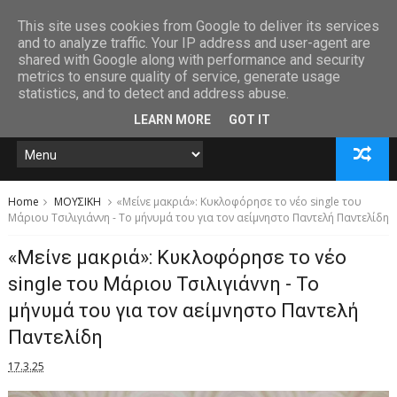
This site uses cookies from Google to deliver its services
and to analyze traffic. Your IP address and user-agent are
shared with Google along with performance and security
metrics to ensure quality of service, generate usage
statistics, and to detect and address abuse.
LEARN MORE
GOT IT
Home
ΜΟΥΣΙΚΗ
«Μείνε μακριά»: Κυκλοφόρησε το νέο single του
Μάριου Τσιλιγιάννη - Το μήνυμά του για τον αείμνηστο Παντελή Παντελίδη
«Μείνε μακριά»: Κυκλοφόρησε το νέο
single του Μάριου Τσιλιγιάννη - Το
μήνυμά του για τον αείμνηστο Παντελή
Παντελίδη
17.3.25