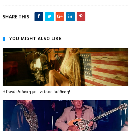
SHARE THIS
YOU MIGHT ALSO LIKE
Η Γωγώ Λιδάκη με... ντίσκο διάθεση!