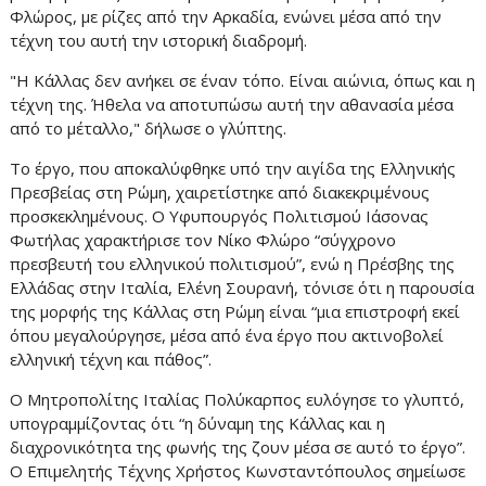
Φλώρος, με ρίζες από την Αρκαδία, ενώνει μέσα από την
τέχνη του αυτή την ιστορική διαδρομή.
"Η Κάλλας δεν ανήκει σε έναν τόπο. Είναι αιώνια, όπως και η
τέχνη της. Ήθελα να αποτυπώσω αυτή την αθανασία μέσα
από το μέταλλο," δήλωσε ο γλύπτης.
Το έργο, που αποκαλύφθηκε υπό την αιγίδα της Ελληνικής
Πρεσβείας στη Ρώμη, χαιρετίστηκε από διακεκριμένους
προσκεκλημένους. Ο Υφυπουργός Πολιτισμού Ιάσονας
Φωτήλας χαρακτήρισε τον Νίκο Φλώρο “σύγχρονο
πρεσβευτή του ελληνικού πολιτισμού”, ενώ η Πρέσβης της
Ελλάδας στην Ιταλία, Ελένη Σουρανή, τόνισε ότι η παρουσία
της μορφής της Κάλλας στη Ρώμη είναι “μια επιστροφή εκεί
όπου μεγαλούργησε, μέσα από ένα έργο που ακτινοβολεί
ελληνική τέχνη και πάθος”.
Ο Μητροπολίτης Ιταλίας Πολύκαρπος ευλόγησε το γλυπτό,
υπογραμμίζοντας ότι “η δύναμη της Κάλλας και η
διαχρονικότητα της φωνής της ζουν μέσα σε αυτό το έργο”.
Ο Επιμελητής Τέχνης Χρήστος Κωνσταντόπουλος σημείωσε