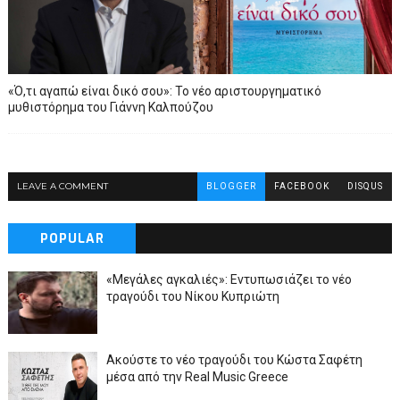
«Ό,τι αγαπώ είναι δικό σου»: Το νέο αριστουργηματικό
μυθιστόρημα του Γιάννη Καλπούζου
LEAVE A COMMENT
BLOGGER
FACEBOOK
DISQUS
POPULAR
«Μεγάλες αγκαλιές»: Εντυπωσιάζει το νέο
τραγούδι του Νίκου Κυπριώτη
Ακούστε το νέο τραγούδι του Κώστα Σαφέτη
μέσα από την Real Music Greece