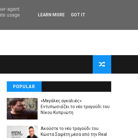
user-agent
rate usage
LEARN MORE
GOT IT
POPULAR
«Μεγάλες αγκαλιές»:
Εντυπωσιάζει το νέο τραγούδι του
Νίκου Κυπριώτη
Ακούστε το νέο τραγούδι του
Κώστα Σαφέτη μέσα από την Real