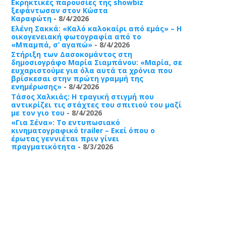
Εκρηκτικές παρουσίες της showbiz
ξεφάντωσαν στον Κώστα
Καραφώτη
- 8/4/2026
Ελένη Σακκά: «Καλό καλοκαίρι από εμάς» – Η
οικογενειακή φωτογραφία από το
«Μπαμπά, σ’ αγαπώ»
- 8/4/2026
Στήριξη των Δασοκομάντος στη
δημοσιογράφο Μαρία Σιαμπάνου: «Μαρία, σε
ευχαριστούμε για όλα αυτά τα χρόνια που
βρίσκεσαι στην πρώτη γραμμή της
ενημέρωσης»
- 8/4/2026
Τάσος Χαλκιάς: Η τραγική στιγμή που
αντικρίζει τις στάχτες του σπιτιού του μαζί
με τον γιο του
- 8/4/2026
«Για Σένα»: Το εντυπωσιακό
κινηματογραφικό trailer – Εκεί όπου ο
έρωτας γεννιέται πριν γίνει
πραγματικότητα
- 8/3/2026