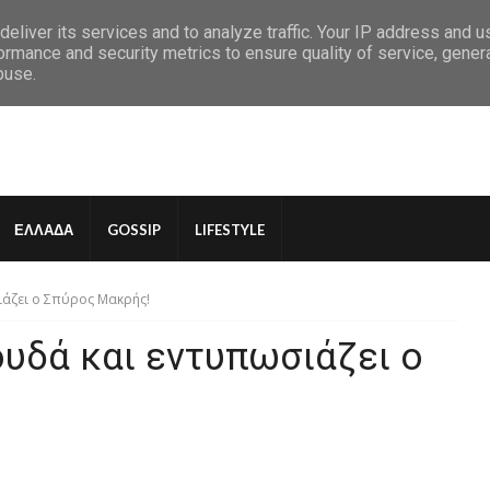
eliver its services and to analyze traffic. Your IP address and 
ormance and security metrics to ensure quality of service, gene
buse.
ΕΛΛΑΔΑ
GOSSIP
LIFESTYLE
άζει ο Σπύρος Μακρής!
υδά και εντυπωσιάζει ο