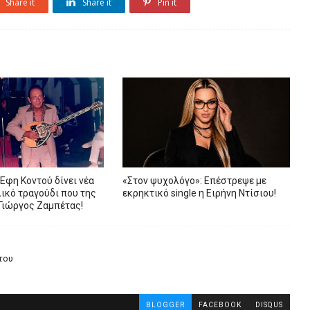
Share it
Share it
Pin it
 Έφη Κοντού δίνει νέα
«Στον ψυχολόγο»: Επέστρεψε με
ικό τραγούδι που της
εκρηκτικό single η Ειρήνη Ντίσιου!
 Γιώργος Ζαμπέτας!
του
BLOGGER
FACEBOOK
DISQUS