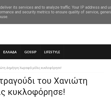
eliver its services and to analyze traffic. Your IP address and 
ormance and security metrics to ensure quality of service, gene
buse.
ΕΛΛΑΔΑ
GOSSIP
LIFESTYLE
νιώτη Δημήτρη Χωραφά μόλις κυκλοφόρησε!
 τραγούδι του Χανιώτη
ς κυκλοφόρησε!