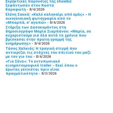
Εκρηκτικές παρουσίες της showbiz
ξεφάντωσαν στον Κώστα
Καραφώτη
- 8/4/2026
Ελένη Σακκά: «Καλό καλοκαίρι από εμάς» – Η
οικογενειακή φωτογραφία από το
«Μπαμπά, σ’ αγαπώ»
- 8/4/2026
Στήριξη των Δασοκομάντος στη
δημοσιογράφο Μαρία Σιαμπάνου: «Μαρία, σε
ευχαριστούμε για όλα αυτά τα χρόνια που
βρίσκεσαι στην πρώτη γραμμή της
ενημέρωσης»
- 8/4/2026
Τάσος Χαλκιάς: Η τραγική στιγμή που
αντικρίζει τις στάχτες του σπιτιού του μαζί
με τον γιο του
- 8/4/2026
«Για Σένα»: Το εντυπωσιακό
κινηματογραφικό trailer – Εκεί όπου ο
έρωτας γεννιέται πριν γίνει
πραγματικότητα
- 8/3/2026