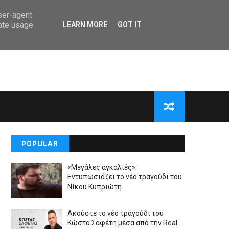
user-agent
rate usage
LEARN MORE
GOT IT
POPULAR
«Μεγάλες αγκαλιές»:
Εντυπωσιάζει το νέο τραγούδι του
Νίκου Κυπριώτη
Ακούστε το νέο τραγούδι του
Κώστα Σαφέτη μέσα από την Real