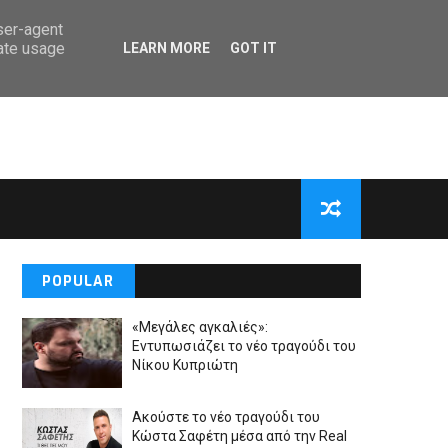
user-agent
rate usage
LEARN MORE
GOT IT
POPULAR
«Μεγάλες αγκαλιές»:
Εντυπωσιάζει το νέο τραγούδι του
Νίκου Κυπριώτη
Ακούστε το νέο τραγούδι του
Κώστα Σαφέτη μέσα από την Real