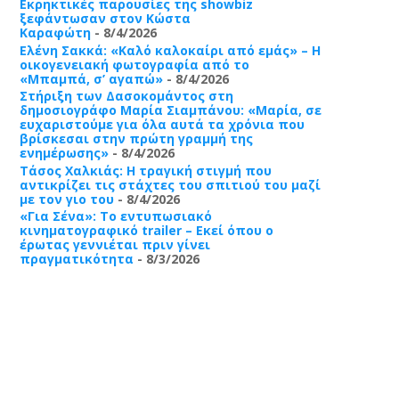
Εκρηκτικές παρουσίες της showbiz
ξεφάντωσαν στον Κώστα
Καραφώτη
- 8/4/2026
Ελένη Σακκά: «Καλό καλοκαίρι από εμάς» – Η
οικογενειακή φωτογραφία από το
«Μπαμπά, σ’ αγαπώ»
- 8/4/2026
Στήριξη των Δασοκομάντος στη
δημοσιογράφο Μαρία Σιαμπάνου: «Μαρία, σε
ευχαριστούμε για όλα αυτά τα χρόνια που
βρίσκεσαι στην πρώτη γραμμή της
ενημέρωσης»
- 8/4/2026
Τάσος Χαλκιάς: Η τραγική στιγμή που
αντικρίζει τις στάχτες του σπιτιού του μαζί
με τον γιο του
- 8/4/2026
«Για Σένα»: Το εντυπωσιακό
κινηματογραφικό trailer – Εκεί όπου ο
έρωτας γεννιέται πριν γίνει
πραγματικότητα
- 8/3/2026