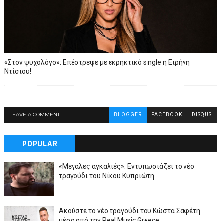
«Στον ψυχολόγο»: Επέστρεψε με εκρηκτικό single η Ειρήνη
Ντίσιου!
LEAVE A COMMENT
BLOGGER
FACEBOOK
DISQUS
POPULAR
«Μεγάλες αγκαλιές»: Εντυπωσιάζει το νέο
τραγούδι του Νίκου Κυπριώτη
Ακούστε το νέο τραγούδι του Κώστα Σαφέτη
μέσα από την Real Music Greece