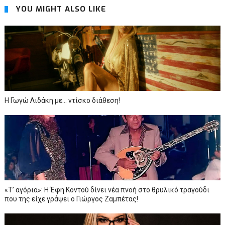
YOU MIGHT ALSO LIKE
Η Γωγώ Λιδάκη με... ντίσκο διάθεση!
«Τ’ αγόρια»: Η Έφη Κοντού δίνει νέα πνοή στο θρυλικό τραγούδι
που της είχε γράψει ο Γιώργος Ζαμπέτας!