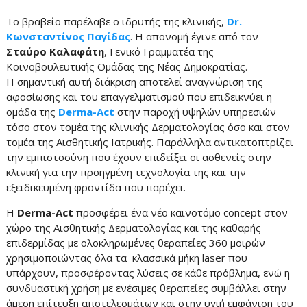
Το βραβείο παρέλαβε ο ιδρυτής της κλινικής,
Dr.
Κωνσταντίνος Παγίδας
. Η απονομή έγινε από τον
Σταύρο Καλαφάτη
, Γενικό Γραμματέα της
Κοινοβουλευτικής Ομάδας της Νέας Δημοκρατίας.
Η σημαντική αυτή διάκριση αποτελεί αναγνώριση της
αφοσίωσης και του επαγγελματισμού που επιδεικνύει η
ομάδα της
Derma-Act
στην παροχή υψηλών υπηρεσιών
τόσο στον τομέα της κλινικής Δερματολογίας όσο και στον
τομέα της Αισθητικής Ιατρικής. Παράλληλα αντικατοπτρίζει
την εμπιστοσύνη που έχουν επιδείξει οι ασθενείς στην
κλινική για την προηγμένη τεχνολογία της και την
εξειδικευμένη φροντίδα που παρέχει.
Η
Derma-Act
προσφέρει ένα νέο καινοτόμο concept στον
χώρο της Αισθητικής Δερματολογίας και της καθαρής
επιδερμίδας με ολοκληρωμένες θεραπείες 360 μοιρών
χρησιμοποιώντας όλα τα κλασσικά μήκη laser που
υπάρχουν, προσφέροντας λύσεις σε κάθε πρόβλημα, ενώ η
συνδυαστική χρήση με ενέσιμες θεραπείες συμβάλλει στην
άμεση επίτευξη αποτελεσμάτων και στην υγιή εμφάνιση του