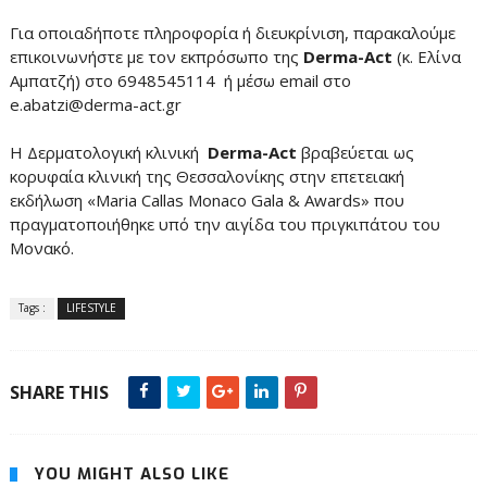
Για οποιαδήποτε πληροφορία ή διευκρίνιση, παρακαλούμε
επικοινωνήστε με τον εκπρόσωπο της
Derma-Act
(κ. Ελίνα
Αμπατζή) στο 6948545114 ή μέσω email στο
e.abatzi@derma-act.gr
Η Δερματολογική κλινική
Derma-Act
βραβεύεται ως
κορυφαία κλινική της Θεσσαλονίκης στην επετειακή
εκδήλωση «Maria Callas Monaco Gala & Awards» που
πραγματοποιήθηκε υπό την αιγίδα του πριγκιπάτου του
Μονακό.
Tags :
LIFESTYLE
SHARE THIS
YOU MIGHT ALSO LIKE