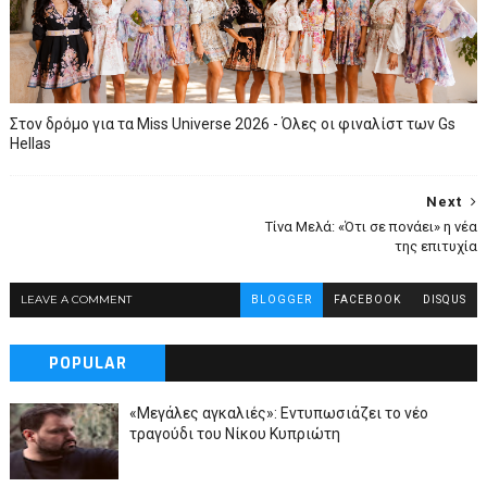
Στον δρόμο για τα Miss Universe 2026 - Όλες οι φιναλίστ των Gs
Hellas
Next
Τίνα Μελά: «Ότι σε πονάει» η νέα
της επιτυχία
LEAVE A COMMENT
BLOGGER
FACEBOOK
DISQUS
POPULAR
«Μεγάλες αγκαλιές»: Εντυπωσιάζει το νέο
τραγούδι του Νίκου Κυπριώτη