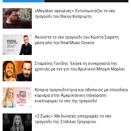
«Μεγάλες αγκαλιές»: Εντυπωσιάζει το νέο
τραγούδι του Νίκου Κυπριώτη
Ακούστε το νέο τραγούδι του Κώστα Σαφέτη
μέσα από την Real Music Greece
Σταμάτης Γονίδης: Έκανε τη συνεργασία της
χρονιάς με τον γιο του θρυλικού Μπομπ Μάρλεϊ
Κύπρια τραγουδίστρια και ηθοποιός με σπουδαία
καριέρα στην Αμερικάνικη τηλεόραση
κυκλοφορεί το νέο της τραγούδι!
«3 Ζωές»: Με δυνατές υπογραφές το νέο
τραγούδι της Στέλλας Γρηγορίου