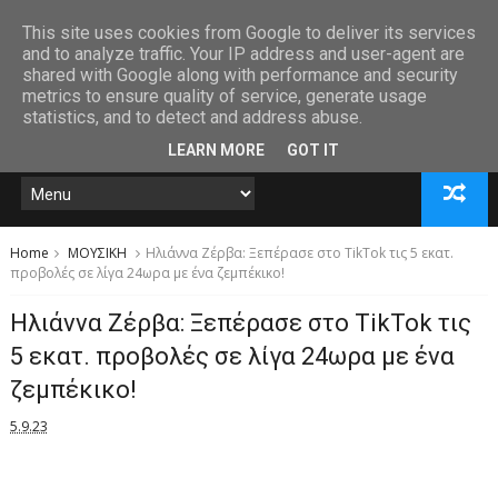
This site uses cookies from Google to deliver its services
and to analyze traffic. Your IP address and user-agent are
shared with Google along with performance and security
metrics to ensure quality of service, generate usage
statistics, and to detect and address abuse.
LEARN MORE
GOT IT
Home
ΜΟΥΣΙΚΗ
Ηλιάννα Ζέρβα: Ξεπέρασε στο TikTok τις 5 εκατ.
προβολές σε λίγα 24ωρα με ένα ζεμπέκικο!
Ηλιάννα Ζέρβα: Ξεπέρασε στο TikTok τις
5 εκατ. προβολές σε λίγα 24ωρα με ένα
ζεμπέκικο!
5.9.23