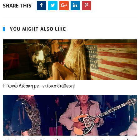
SHARE THIS
YOU MIGHT ALSO LIKE
Η Γωγώ Λιδάκη με... ντίσκο διάθεση!