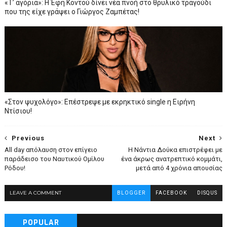
«Τ’ αγόρια»: Η Έφη Κοντού δίνει νέα πνοή στο θρυλικό τραγούδι
που της είχε γράψει ο Γιώργος Ζαμπέτας!
«Στον ψυχολόγο»: Επέστρεψε με εκρηκτικό single η Ειρήνη
Ντίσιου!
Previous
Next
All day απόλαυση στον επίγειο
Η Νάντια Δούκα επιστρέφει με
παράδεισο του Ναυτικού Ομίλου
ένα άκρως ανατρεπτικό κομμάτι,
Ρόδου!
μετά από 4 χρόνια απουσίας
LEAVE A COMMENT
BLOGGER
FACEBOOK
DISQUS
POPULAR