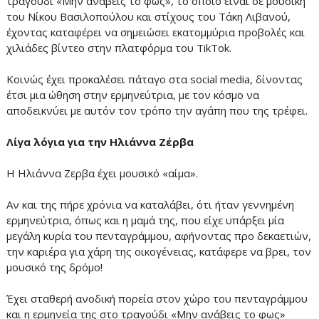
τραγούδι «Μην ανάβεις το φως», το οποίο είναι σε μουσική
του Νίκου Βασιλοπούλου και στίχους του Τάκη Λιβανού,
έχοντας καταφέρει να σημειώσει εκατομμύρια προβολές και
χιλιάδες βίντεο στην πλατφόρμα του TikΤok.
Κοινώς έχει προκαλέσει πάταγο στα social media, δίνοντας
έτσι μια ώθηση στην ερμηνεύτρια, με τον κόσμο να
αποδεικνύει με αυτόν τον τρόπο την αγάπη που της τρέφει.
Λίγα λόγια για την Ηλιάννα Ζέρβα
Η Ηλιάννα Ζερβα έχει μουσικό «αίμα».
Αν και της πήρε χρόνια να καταλάβει, ότι ήταν γεννημένη
ερμηνεύτρια, όπως και η μαμά της, που είχε υπάρξει μία
μεγάλη κυρία του πενταγράμμου, αφήνοντας προ δεκαετιών,
την καριέρα για χάρη της οικογένειας, κατάφερε να βρει, τον
μουσικό της δρόμο!
Έχει σταθερή ανοδική πορεία στον χώρο του πενταγράμμου
και η ερμηνεία της στο τραγούδι «Μην ανάβεις το φως»