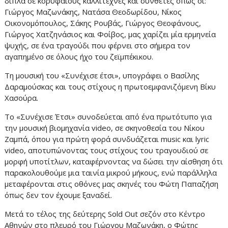
δίπλα σε κορυφαίους καλλιτέχνες και συνθέτες όπως οι:
Γιώργος Μαζωνάκης, Νατάσα Θεοδωρίδου, Νίκος
Οικονομόπουλος, Σάκης Ρουβάς, Γιώργος Θεοφάνους,
Γιώργος Χατζηνάσιος και Φοίβος, μας χαρίζει μία ερμηνεία
ψυχής, σε ένα τραγούδι που φέρνει στο σήμερα τον
αγαπημένο σε όλους ήχο του ζεϊμπέκικου.
Τη μουσική του «Συνέχισε έτσι», υπογράφει ο Βασίλης
Δαραμούσκας και τους στίχους η πρωτοεμφανιζόμενη Βίκυ
Χασούρα.
Το «Συνέχισε Έτσι» συνοδεύεται από ένα πρωτότυπο για
την μουσική βιομηχανία video, σε σκηνοθεσία του Νίκου
Ζαμπά, όπου για πρώτη φορά συνδυάζεται music και lyric
video, αποτυπώνοντας τους στίχους του τραγουδιού σε
μορφή υποτίτλων, καταφέρνοντας να δώσει την αίσθηση ότι
παρακολουθούμε μια ταινία μικρού μήκους, ενώ παράλληλα
μεταφέρονται στις οθόνες μας σκηνές του Φώτη Παπαζήση
όπως δεν τον έχουμε ξαναδεί.
Μετά το τέλος της δεύτερης Sold Out σεζόν στο Κέντρο
Αθηνών στο πλευρό του Γιώργου Μαζωνάκη, ο Φώτης