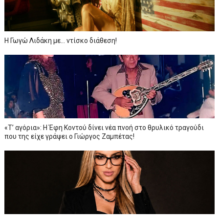
Η Γωγώ Λιδάκη με... ντίσκο διάθεση!
«Τ’ αγόρια»: Η Έφη Κοντού δίνει νέα πνοή στο θρυλικό τραγούδι
που της είχε γράψει ο Γιώργος Ζαμπέτας!