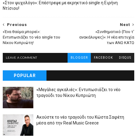
«Στον ψυχολόγο»: Επέστρεψε με εκρηκτικό single η Ειρήνη
Ντίσιου!
Previous
Next
«Ένα θαύμα μπορεί»:
«Συνθηματικό (Που τ’
Εντυπωσιάζει το νέο single του
ανακάλυψες)»: Η νέα επιτυχία
Νίκου Κυπριώτη!
των ΑΝΩ ΚΑΤΩ
LEAVE A COMMENT
BLOGGER
FACEBOOK
DISQUS
POPULAR
«Μεγάλες αγκαλιές»: Εντυπωσιάζει το νέο
τραγούδι του Νίκου Κυπριώτη
Ακούστε το νέο τραγούδι του Κώστα Σαφέτη
μέσα από την Real Music Greece