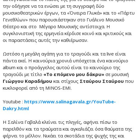
την οδήγησε να τα ενώσει με τη συγγραφή δύο
μουσικοθεατρικών έργων, τα «Όνειρα Γλυκά» και το «Πάρτυ
Γενεθλίων» που παρουσιάστηκαν στο Γυάλινο Μουσικό
Θέατρο και στο Μέγαρο Μουσικής αντίστοιχα. Η
συγκλονιστική της ερμηνεία κέρδισε κοινό και κριτικούς και
οι παραστάσεις αυτές την καθιέρωσαν.
Ωστόσο η μεγάλη αγάπη για το τραγούδι και τα live είναι
πάντα εκεί. Η καινούρια χρονιά υπόσχεται ένα καινούριο
album και ο προάγγελος αυτού είναι το καινούριο της
τραγούδι με τίτλο
«Το επόμενο μου δάκρυ»
σε μουσική
Γιώργου Καραδήμου
και στίχους
Σταύρου Σταύρου
που
κυκλοφορεί από τη MINOS-EMI.
Youtube :
https://www.salinagavala.gr/YouTube-
Dakry.html
Η Σαλίνα Γαβαλά κλείνει τις πληγές, αφήνει πίσω το
παρελθόν και τα τραύματα και αγκαλιάζει όσα θαύματα της
φέρνει το μέλλον. Νικάει τα σκοτάδια της ψυχής της και