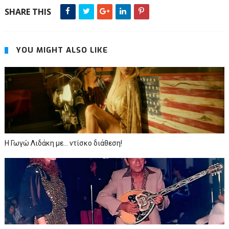
SHARE THIS
YOU MIGHT ALSO LIKE
Η Γωγώ Λιδάκη με... ντίσκο διάθεση!