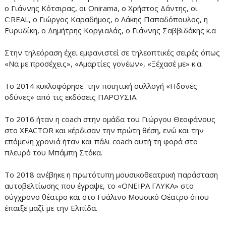
ο Γιάννης Κότσιρας, οι Onirama, ο Χρήστος Δάντης, οι
C:REAL, ο Γιώργος Καραδήμος, ο Λάκης Παπαδόπουλος, η
Ευρυδίκη, ο Δημήτρης Κοργιαλάς, ο Γιάννης Σαββιδάκης κ.α
Στην τηλεόραση έχει εμφανιστεί σε τηλεοπτικές σειρές όπως
«Να με προσέχεις», «Αμαρτίες γονέων», «Ξέχασέ με» κ.α.
Το 2014 κυκλοφόρησε την ποιητική συλλογή «Ηδονές
οδύνες» από τις εκδόσεις ΠΑΡΟΥΣΙΑ.
Το 2016 ήταν η coach στην ομάδα του Γιώργου Θεοφάνους
στο ΧFACTOR και κέρδισαν την πρώτη θέση, ενώ και την
επόμενη χρονιά ήταν και πάλι coach αυτή τη φορά στο
πλευρό του Μπάμπη Στόκα.
Το 2018 ανέβηκε η πρωτότυπη μουσικοθεατρική παράσταση
αυτοβελτίωσης που έγραψε, το «ΟΝΕΙΡΑ ΓΛΥΚΑ» στο
σύγχρονο θέατρο και στο Γυάλινο Μουσικό Θέατρο όπου
έπαιξε μαζί με την Ελπίδα.