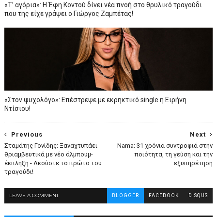
«Τ’ αγόρια»: Η Έφη Κοντού δίνει νέα πνοή στο θρυλικό τραγούδι
που της είχε γράψει ο Γιώργος Ζαμπέτας!
«Στον ψυχολόγο»: Επέστρεψε με εκρηκτικό single η Ειρήνη
Ντίσιου!
Previous
Next
Σταμάτης Γονίδης: Ξαναχτυπάει
Nama: 31 χρόνια συντροφιά στην
θριαμβευτικά με νέο άλμπουμ-
ποιότητα, τη γεύση και την
έκπληξη - Ακούστε το πρώτο του
εξυπηρέτηση
τραγούδι!
LEAVE A COMMENT
BLOGGER
FACEBOOK
DISQUS