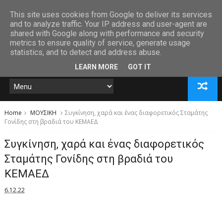
This site uses cookies from Google to deliver its services
and to analyze traffic. Your IP address and user-agent are
shared with Google along with performance and security
metrics to ensure quality of service, generate usage
statistics, and to detect and address abuse.
LEARN MORE
GOT IT
Home
ΜΟΥΣΙΚΗ
Συγκίνηση, χαρά και ένας διαφορετικός Σταμάτης
Γονίδης στη βραδιά του ΚΕΜΑΕΔ
Συγκίνηση, χαρά και ένας διαφορετικός
Σταμάτης Γονίδης στη βραδιά του
ΚΕΜΑΕΔ
6.12.22