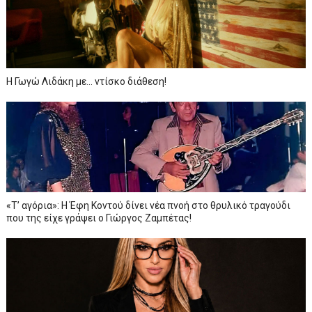
Η Γωγώ Λιδάκη με... ντίσκο διάθεση!
«Τ’ αγόρια»: Η Έφη Κοντού δίνει νέα πνοή στο θρυλικό τραγούδι
που της είχε γράψει ο Γιώργος Ζαμπέτας!