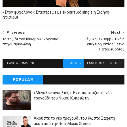
«Στον ψυχολόγο»: Επέστρεψε με εκρηκτικό single η Ειρήνη
Ντίσιου!
Previous
Next
Το ταξίδι του Ιάκωβου Γκόγκουα
Σέξι και εκθαμβωτική η
στην Βαρκελώνη
επιχειρηματίας Έλενα
Παπαμεθοδίου
LEAVE A COMMENT
BLOGGER
FACEBOOK
DISQUS
POPULAR
«Μεγάλες αγκαλιές»: Εντυπωσιάζει το νέο
τραγούδι του Νίκου Κυπριώτη
Ακούστε το νέο τραγούδι του Κώστα Σαφέτη
μέσα από την Real Music Greece