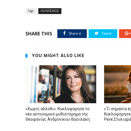
Tags :
ΠΟΛΙΤΙΣΜΟΣ
SHARE THIS
Share it
Tweet
YOU MIGHT ALSO LIKE
«Xωρίς άλλοθι»: Κυκλοφόρησε το
«Τι σημασία έχ
νέο αστυνομικό μυθιστόρημα της
Κυκλοφόρησε τ
Θεοφανίας Ανδρονίκου-Βασιλάκη
Ρενέ Στυλιαρά