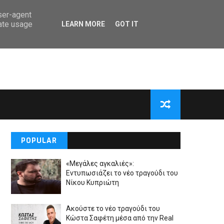
user-agent
rate usage
LEARN MORE
GOT IT
POPULAR
«Μεγάλες αγκαλιές»:
Εντυπωσιάζει το νέο τραγούδι του
Νίκου Κυπριώτη
Ακούστε το νέο τραγούδι του
Κώστα Σαφέτη μέσα από την Real