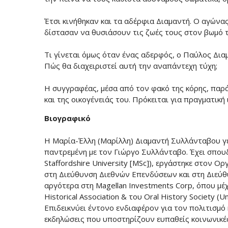
Έτσι κινήθηκαν και τα αδέρφια Διαμαντή. Ο αγώνας
δίστασαν να θυσιάσουν τις ζωές τους στον βωμό τ
Τι γίνεται όμως όταν ένας αδερφός, ο Παύλος Δια
Πώς θα διαχειριστεί αυτή την αναπάντεχη τύχη;
Η συγγραφέας, μέσα από τον φακό της κόρης, παρά
και της οικογένειάς του. Πρόκειται για πραγματική 
Βιογραφικό
Η Μαρία-Έλλη (Μαρίλλη) Διαμαντή Συλλάνταβου γε
παντρεμένη με τον Γιώργο Συλλάνταβο. Έχει σπουδάσ
Staffordshire University [MSc]), εργάστηκε στον Ο
στη Διεύθυνση Διεθνών Επενδύσεων και στη Διεύθυ
αργότερα στη Magellan Investments Corp, όπου μέχρ
Historical Association & του Oral History Society (U
Επιδεικνύει έντονο ενδιαφέρον για τον πολιτισμό 
εκδηλώσεις που υποστηρίζουν ευπαθείς κοινωνικέ