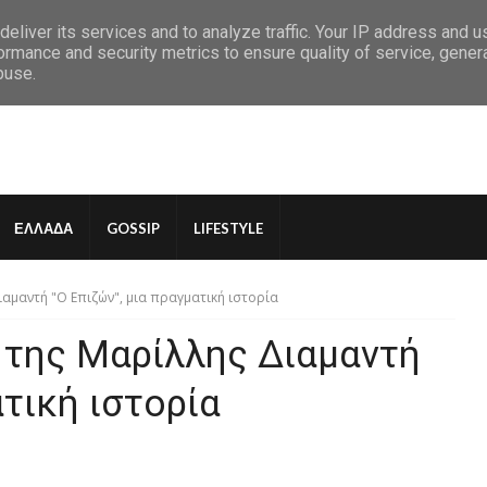
eliver its services and to analyze traffic. Your IP address and 
ormance and security metrics to ensure quality of service, gene
buse.
ΕΛΛΑΔΑ
GOSSIP
LIFESTYLE
ιαμαντή "Ο Επιζών", μια πραγματική ιστορία
 της Μαρίλλης Διαμαντή
ατική ιστορία