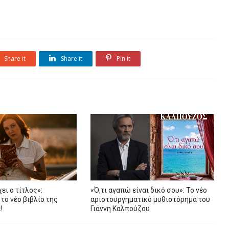
Share it
Share it
Pin it
ει ο τίτλος»:
«Ό,τι αγαπώ είναι δικό σου»: Το νέο
ο νέο βιβλίο της
αριστουργηματικό μυθιστόρημα του
!
Γιάννη Καλπούζου