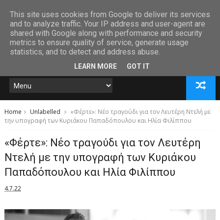
This site uses cookies from Google to deliver its services
and to analyze traffic. Your IP address and user-agent are
shared with Google along with performance and security
metrics to ensure quality of service, generate usage
statistics, and to detect and address abuse.
LEARN MORE
GOT IT
Home
Unlabelled
«Φέρτε»: Νέο τραγούδι για τον Λευτέρη Ντελή με
την υπογραφή των Κυριάκου Παπαδόπουλου και Ηλία Φιλίππου
«Φέρτε»: Νέο τραγούδι για τον Λευτέρη
Ντελή με την υπογραφή των Κυριάκου
Παπαδόπουλου και Ηλία Φιλίππου
4.7.22