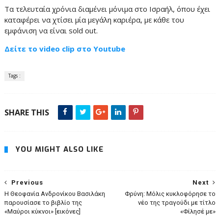
Τα τελευταία χρόνια διαμένει μόνιμα στο Ισραήλ, όπου έχει
καταφέρει να χτίσει μία μεγάλη καριέρα, με κάθε του
εμφάνιση να είναι sold out.
Δείτε το video clip στο Youtube
Tags :
SHARE THIS
YOU MIGHT ALSO LIKE
Previous
Next
Η Θεοφανία Ανδρονίκου Βασιλάκη
Φρύνη: Μόλις κυκλοφόρησε το
παρουσίασε το βιβλίο της
νέο της τραγούδι με τίτλο
«Μαύροι κύκνοι» [εικόνες]
«Φίλησέ με»