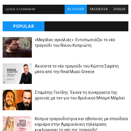
LEAVE A COMMENT
BLOGGER
FACEBOOK
DISQUS
POPULAR
«Μεγάλες αγκαλιές»: Εντυπωσιάζει το νέο
τραγούδι του Νίκου Κυπριώτη
Ακούστε το νέο τραγούδι του Κώστα Σαφέτη
μέσα από την Real Music Greece
Σταμάτης Γονίδης: Έκανε τη συνεργασία της
χρονιάς με τον γιο του θρυλικού Μπομπ Μάρλεϊ
Κύπρια τραγουδίστρια και ηθοποιός με σπουδαία
καριέρα στην Αμερικάνικη τηλεόραση
κυκλοφορεί το νέο της τραγούδι!