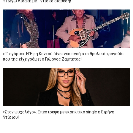
Η Γωγώ Λιδάκη με... ντίσκο διάθεση!
«Τ’ αγόρια»: Η Έφη Κοντού δίνει νέα πνοή στο θρυλικό τραγούδι
που της είχε γράψει ο Γιώργος Ζαμπέτας!
«Στον ψυχολόγο»: Επέστρεψε με εκρηκτικό single η Ειρήνη
Ντίσιου!