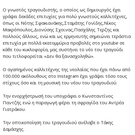
Ο γνωστός τραγουδιστής, ο οποίος ως δημιουργός έχει
γράψει δεκάδες επιτυχίες για πολύ γνωστούς καλλιτέχνες,
όπως οι Νότης Σφακιανάκης,Σταμάτης Γονίδης,Νίκος
Μακρόπουλος,Διονύσης Σχοινας,Πασχάλης Τερζης και
πολλούς άλλους, ενώ και ως ερμηνευτής σημειώνει τεράστια
επιτυχία με πολλά εκατομμύρια προβολές στο youtube σε
κάθε του κυκλοφορία, μας συστήνει το νέο του τραγούδι
που τιτλοφορείται «Δεν θα ξανασχοληθώ».
Ο αγαπημένος καλλιτέχνης της νεολαίας που έχει πάνω από
100.000 ακόλουθους στο Instagram έχει γράψει τόσο τους
στίχους όσο και τη μουσική του νέου του τραγουδιού.
Την ενορχήστρωσή του υπογράφει ο Κωνσταντίνος
Παντζής ενώ η παραγωγή φέρει τη σφραγίδα του Αντρέα
Γιατράκου.
Την οπτικοποίηση του τραγουδιού ανέλαβε ο Τάκης
Δαμάσχης.