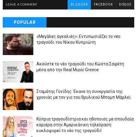
LEAVE A COMMENT
BLOGGER
FACEBOOK
DISQUS
POPULAR
«Μεγάλες αγκαλιές»: Εντυπωσιάζει το νέο
τραγούδι του Νίκου Κυπριώτη
Ακούστε το νέο τραγούδι του Κώστα Σαφέτη
μέσα από την Real Music Greece
Σταμάτης Γονίδης: Έκανε τη συνεργασία της
χρονιάς με τον γιο του θρυλικού Μπομπ Μάρλεϊ
Κύπρια τραγουδίστρια και ηθοποιός με σπουδαία
καριέρα στην Αμερικάνικη τηλεόραση
κυκλοφορεί το νέο της τραγούδι!