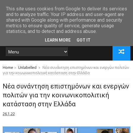
This site uses cookies from Google to deliver its services
and to analyze traffic. Your IP address and user-agent are
shared with Google along with performance and security
metrics to ensure quality of service, generate usage
statistics, and to detect and address abuse.
LEARN MORE
GOT IT
Home
Unlabelled
Νέα συνάντηση επιστημόνων και ενεργών πολιτών
για την κοινωνικοπολιτική κατάσταση στην Ελλάδα
Νέα συνάντηση επιστημόνων και ενεργών
πολιτών για την κοινωνικοπολιτική
κατάσταση στην Ελλάδα
26.1.22