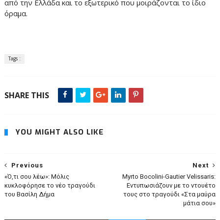
από την Ελλάδα και το εξωτερικό που μοιράζονται το ίδιο
όραμα.
Tags :
SHARE THIS
YOU MIGHT ALSO LIKE
Previous
Next
«Ό,τι σου λέω»: Μόλις
Myrto Bocolini-Gautier Velissaris:
κυκλοφόρησε το νέο τραγούδι
Εντυπωσιάζουν με το ντουέτο
του Βασίλη Δήμα
τους στο τραγούδι «Στα μαύρα
μάτια σου»