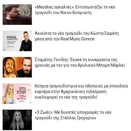
«Μεγάλες αγκαλιές»: Εντυπωσιάζει το νέο
τραγούδι του Νίκου Κυπριώτη
Ακούστε το νέο τραγούδι του Κώστα Σαφέτη
μέσα από την Real Music Greece
Σταμάτης Γονίδης: Έκανε τη συνεργασία της
χρονιάς με τον γιο του θρυλικού Μπομπ Μάρλεϊ
Κύπρια τραγουδίστρια και ηθοποιός με σπουδαία
καριέρα στην Αμερικάνικη τηλεόραση
κυκλοφορεί το νέο της τραγούδι!
«3 Ζωές»: Με δυνατές υπογραφές το νέο
τραγούδι της Στέλλας Γρηγορίου