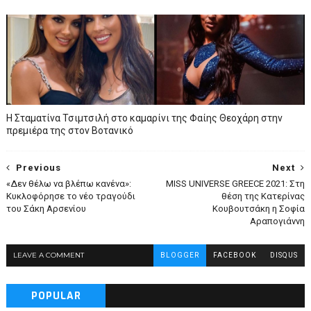
Η Σταματίνα Τσιμτσιλή στο καμαρίνι της Φαίης Θεοχάρη στην
πρεμιέρα της στον Βοτανικό
Previous
Next
«Δεν θέλω να βλέπω κανένα»:
MISS UNIVERSE GREECE 2021: Στη
Κυκλοφόρησε το νέο τραγούδι
θέση της Κατερίνας
του Σάκη Αρσενίου
Κουβουτσάκη η Σοφία
Αραπογιάννη
LEAVE A COMMENT
BLOGGER
FACEBOOK
DISQUS
POPULAR